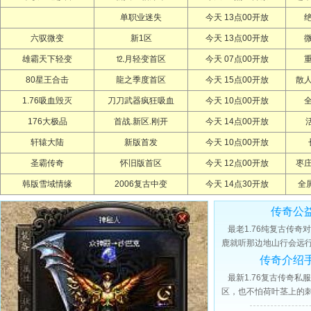
单职业迷失
今天 13点00开放
六驭微变
新1区
今天 13点00开放
雄霸天下轻变
⒓月轻变首区
今天 07点00开放
80星王合击
龍之季度首区
今天 15点00开放
散
1.76吸血毁灭
刀刀武器疯狂吸血
今天 10点00开放
176大极品
首战.新区.刚开
今天 14点00开放
轩辕大陆
新版首发
今天 10点00开放
圣霸传奇
怀旧版首区
今天 12点00开放
枣
韩版雪域情缘
2006复古中变
今天 14点30开放
全
传奇公
最老1.76纯复古传奇
鹿就听那边地山行会远行
传奇介绍
最新1.76复古传奇私
区，也不怕荷叶茎上的刺