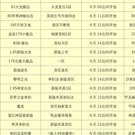
81火龙极品
火龙复古1區
今天 09点30开放
80帝尊神猴合击
英雄主号升级同步
今天 11点00开放
B
185灭世玉兔
新区不断奖
今天 12点00开放
新
血染176小极品
独家首戦1区
今天 14点30开放
2
剑侠.修仙
首站大区
今天 14点30开放
R
1.85新版火龙
新版上市
今天 13点00开放
封
176元素大极品
一区
今天 15点00开放
霸魂迷失
首区迷失
今天 13点00开放
黎明之光
单职业.新版首区
今天 14点30开放
沙奖励
1.95神龙合击
新版本真1区
今天 15点00开放
19
异界之徒单职
新版本原创玩法
今天 13点00开放
罕见爆
魔龙
首区独家复古
今天 13点30开放
宇
遗忘神器最新版
怪必爆等级卷
今天 15点00开放
神
禁灵单职业
新版本真首区
今天 13点30开放
m
单职业送秒書
<新人99倍爆率>
今天 08点00开放
进来