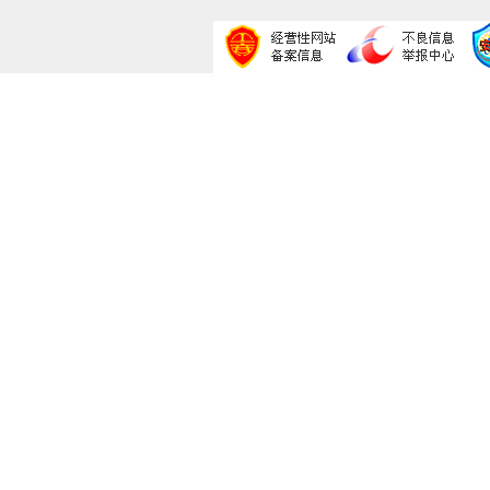
红火特色1.76,走进树林需要圣战项链想了