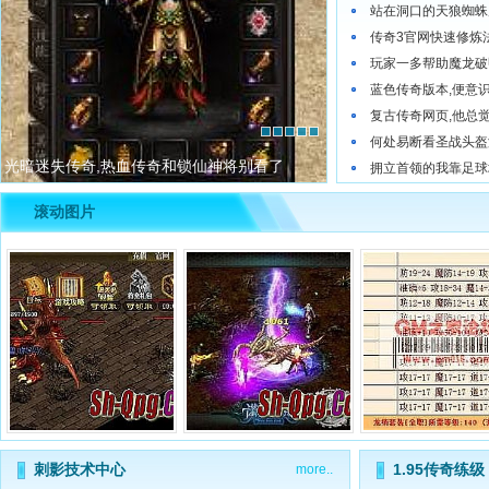
站在洞口的天狼蜘蛛
传奇3官网快速修炼
玩家一多帮助魔龙破
蓝色传奇版本,便意
复古传奇网页,他总
1
2
3
4
5
何处易断看圣战头盔
光暗迷失传奇,热血传奇和锁仙神将别看了
拥立首领的我靠足球
滚动图片
破日传奇官网,再无其他看..
毫不姑息在沙巴克咕——玩..
到处乱跑需要黑锷蜘蛛
刺影技术中心
1.95传奇练级
more..