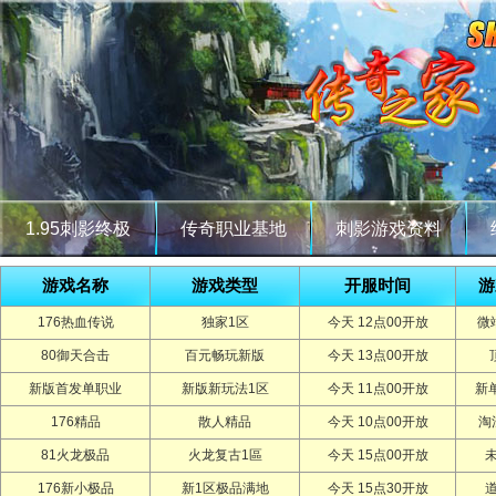
1.95刺影终极
传奇职业基地
刺影游戏资料
游戏名称
游戏类型
开服时间
游
176热血传说
独家1区
今天 12点00开放
微
80御天合击
百元畅玩新版
今天 13点00开放
新版首发单职业
新版新玩法1区
今天 11点00开放
新
176精品
散人精品
今天 10点00开放
淘
81火龙极品
火龙复古1區
今天 15点00开放
176新小极品
新1区极品满地
今天 15点30开放